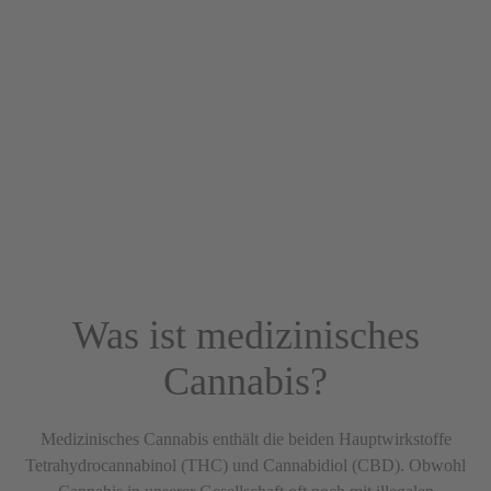
Datenschutz
JETZT TERMIN VEREINBAREN
+ 49 (0) 45 21 - 82 64 980
©
2026
Bemedoh GmbH
Was ist medizinisches
Cannabis?
Medizinisches Cannabis enthält die beiden Hauptwirkstoffe
Tetrahydrocannabinol (THC) und Cannabidiol (CBD). Obwohl