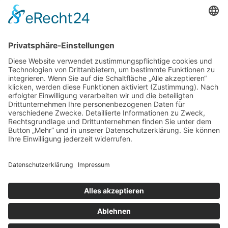
Anschrift
Dr. med. Maximilian Fischer
Facharzt für Allgemein- und Arbeitsmedizin
Lahnstr. 13
64625 Bensheim
Kontakt
info@caremed-cannabis.de
Cookie-Einstellungen
|
Impressum
|
Datenschutzerklärung
|
XML-Sitemap
©
2026
Maximilian Fischer. Alle Rechte vorbehalten.
Termin